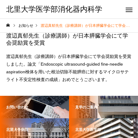
北里大学医学部消化器内科学
お知らせ
渡辺真郁先生（診療講師）が日本膵臓学会にて学会奨励賞を受賞
渡辺真郁先生（診療講師）が日本膵臓学会にて学
会奨励賞を受賞
渡辺真郁先生（診療講師）が日本膵臓学会にて学会奨励賞を受賞
しました。論文「Endoscopic ultrasound-guided fine-needle
aspiration検体を用いた根治切除不能膵癌に対するマイクロサテ
ライト不安定性検査の成績」おめでとうございます。
お問い合わせ
見学のご案内
北里大学病院
北里大学医学部