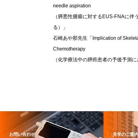
needle aspiration
（膵悪性腫瘍に対するEUS-FNAに伴うN
る）」
石崎あや那先生「Implication of Skeletal Mus
Chemotherapy
（化学療法中の膵癌患者の予後予測に
お問い合わせ
見学のご案