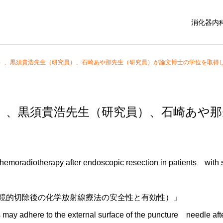
消化器内
）、黒須貴浩先生（研究員）、石崎あや那先生（研究員）が論文博士の学位を取得
）、黒須貴浩先生（研究員）、石崎あや那
radiotherapy after endoscopic resection in patients with s
鏡的切除後の化学放射線療法の安全性と有効性）」
dhere to the external surface of the puncture needle after